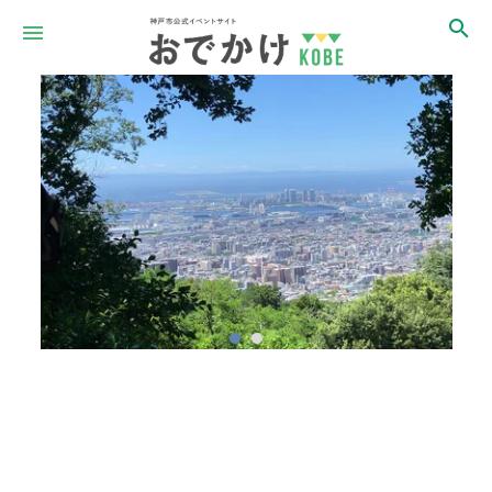
Item
1
of
2