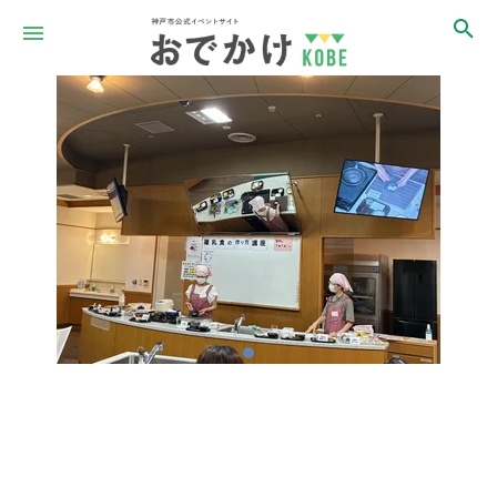
Item
1
of
1