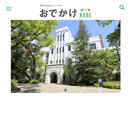
Item
1
of
1