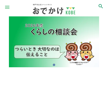
Item
1
of
1