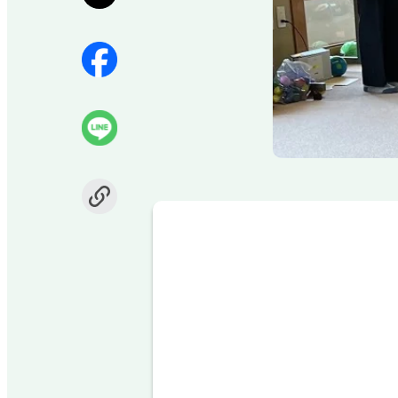
Item
1
of
1