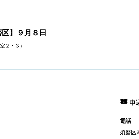
磨区】９月８日
室２・３）
申
電話
須磨区