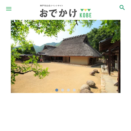
Item
1
of
4