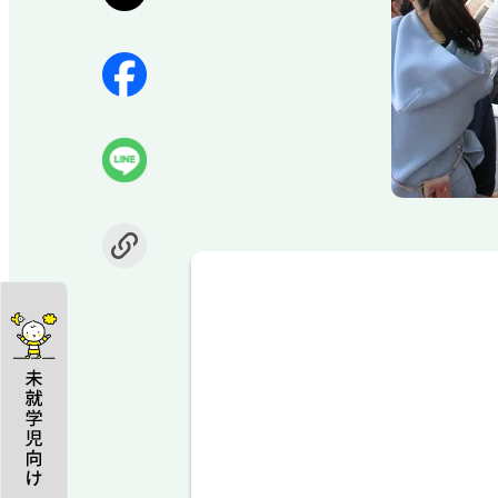
Item
1
of
1