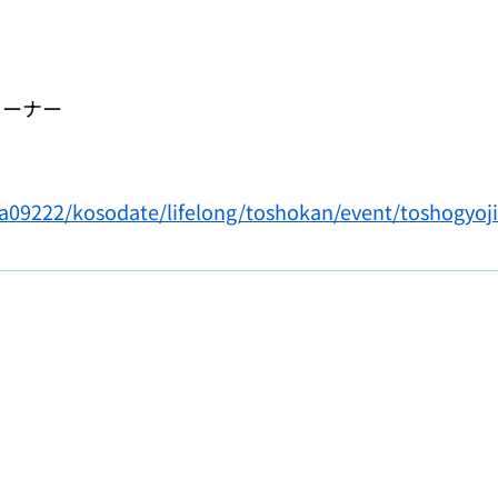
コーナー
p/a09222/kosodate/lifelong/toshokan/event/toshogyo