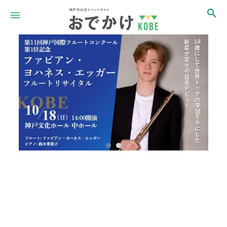
Item
1
of
2