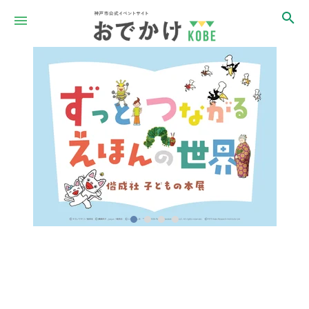
Item
1
of
4