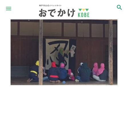
Item
1
of
1