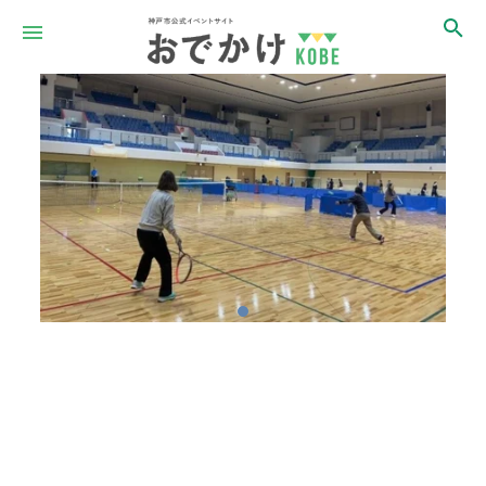
Item
1
of
1