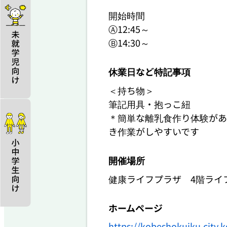
開始時間

Ⓐ12:45～

Ⓑ14:30～
休業日など特記事項
＜持ち物＞

筆記用具・抱っこ紐

＊簡単な離乳食作り体験があ
き作業がしやすいです
開催場所
健康ライフプラザ 4階ライ
ホームページ
https://kobeshokuiku.city.k