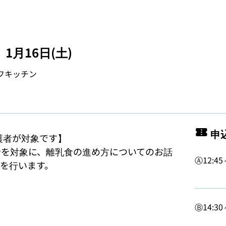
月16日(土)
フキッチン
申
護者が対象です】

者を対象に、離乳食の進め方についてのお話
Ⓐ12:4
を行います。
Ⓑ14:3