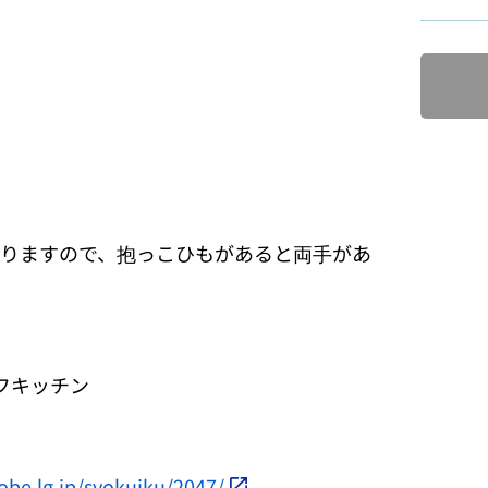
りますので、抱っこひもがあると両手があ
フキッチン
obe.lg.jp/syokuiku/2047/