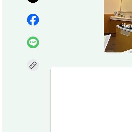
Item
1
of
1