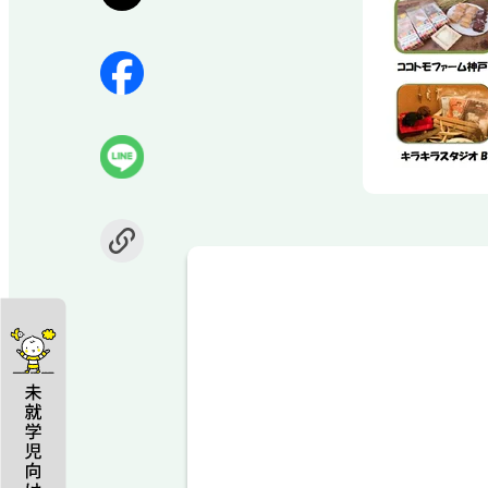
Item
1
of
1