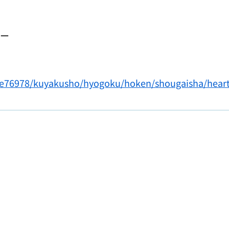
ー
jp/e76978/kuyakusho/hyogoku/hoken/shougaisha/hea