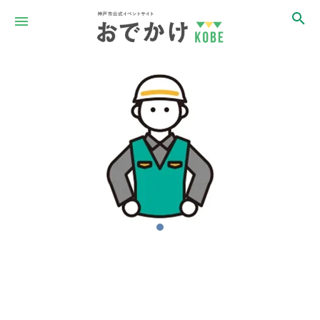
Item
1
of
1