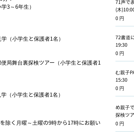
71声で
学3～6年生）

(木)10:0
0 円
72書道に
学（小学生と保護者1名）

19:30
0 円
郵便局舞台裏探検ツアー（小学生と保護者1
む親子PA
15:30
0 円
見学（小学生と保護者1名）
め親子
探検ツアー8
を除く月曜～土曜の9時から17時にお願い
0 円