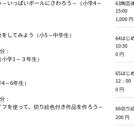
よう～いっぱいボールにさわろう～（小学4～
63陶芸体
15:00
1,000 円
験をしてみよう（小5～中学生）

64はじめ
10:30
分：

0 円
（小学1～３年生）

65はじめ
12：00
4～6年生）

0 円
分：

ナイフを使って、切り絵色付き作品を作ろう～
66切り絵教
200 円