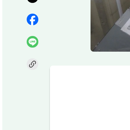
Item
1
of
4