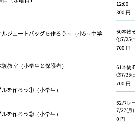
12:00
300 円
60本物
ジナルジュートバッグを作ろう～（小5～中学
①7/25(土
700 円
体験教室（小学生と保護者）

61本物
②7/25(土


700 円
プルを作ろう①（小学生）

62バレ


7/27(月)
プルを作ろう②（小学生）

0 円