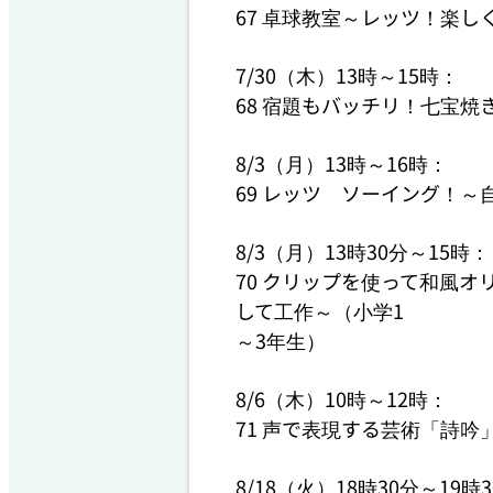
67 卓球教室～レッツ！楽し
7/30（木）13時～15時：

68 宿題もバッチリ！七宝焼
8/3（月）13時～16時：

69 レッツ　ソーイング！～
8/3（月）13時30分～15時：

70 クリップを使って和風
して工作～（小学1

～3年生）

8/6（木）10時～12時：

71 声で表現する芸術「詩吟
8/18（火）18時30分～19時3