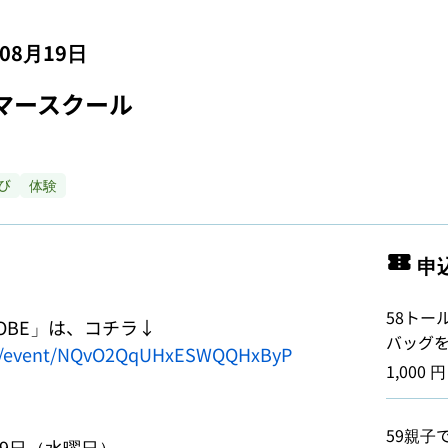
年08月19日
サマースクール
び
体験
申
58トー
バッグを作
lg.jp/event/NQvO2QqUHxESWQQHxByP
1,000 円
59親子で
19日（水曜日）