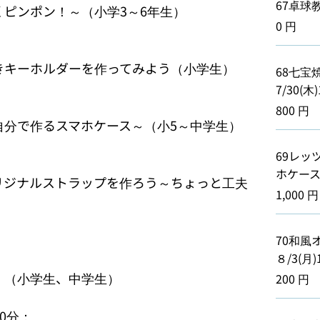
67卓球教室
くピンポン！～（小学3～6年生）

0 円
きキーホルダーを作ってみよう（小学生）

68七宝
7/30(木)
800 円
自分で作るスマホケース～（小5～中学生）

69レッ
ホケース～8
オリジナルストラップを作ろう～ちょっと工夫
1,000 円
70和風
８/3(月)1
」（小学生、中学生）

200 円
0分：
