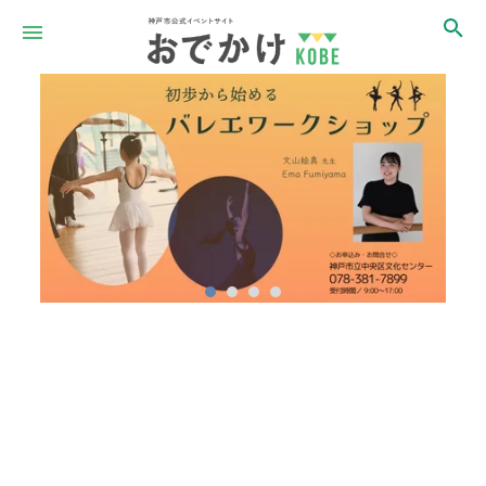
Item
1
of
4