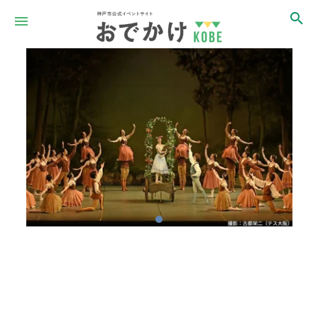
Item
1
of
1