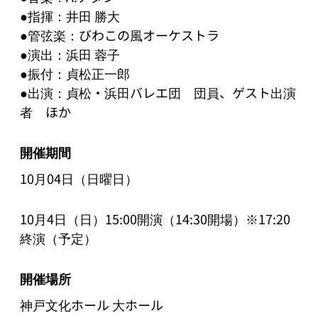
●指揮：井田 勝大

●管弦楽：びわこの風オーケストラ

●演出：浜田 蓉子

●振付：貞松正一郎

●出演：貞松・浜田バレエ団　団員、ゲスト出演
者　ほか
開催期間
10月04日（日曜日）
10月4日（日）15:00開演（14:30開場）※17:20
終演（予定）
開催場所
神戸文化ホール 大ホール