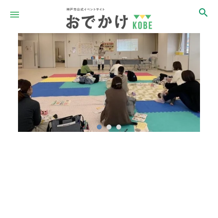
Item
1
of
3