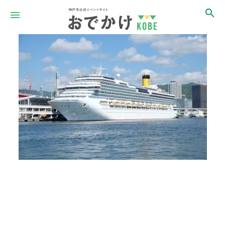
Item
1
of
1