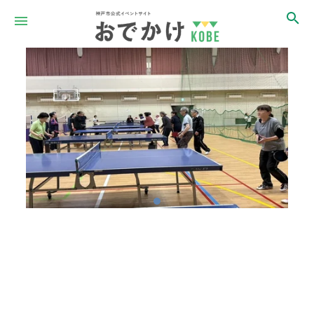
Item
1
of
1