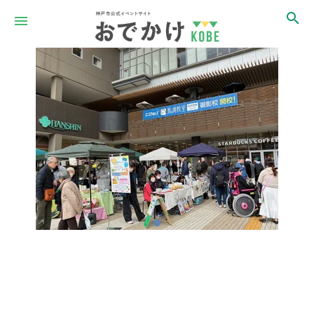
Item
1
of
1