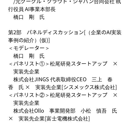
　/元グーグル・クラウド・ジャパン合同会社 執
行役員 AI事業本部長　　

　橋口　剛　氏

第2部　パネルディスカッション[（企業のAI実装
事例の紹介）(仮)]

＜モデレーター＞

　橋口　剛　氏

＜パネリスト①＞松尾研発スタートアップ　×
　実装先企業

　株式会社JINGS 代表取締役CEO　三上　春
香　氏 ×　実装先企業[シスメックス株式会社]

＜パネリスト②＞松尾研発スタートアップ　×
　実装先企業

　株式会社Ollo　事業開発部　小松　慎吾　氏 