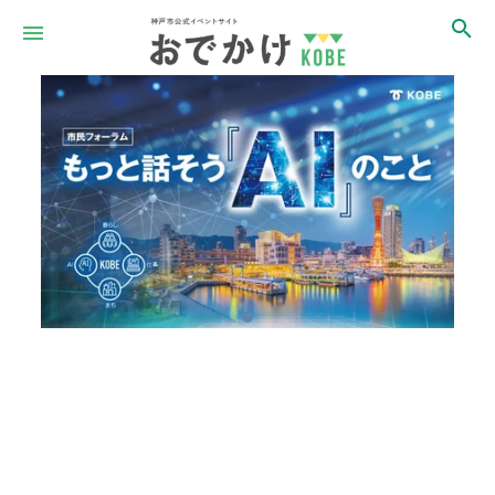
Item
1
of
1