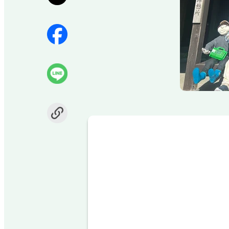
Item
1
of
2