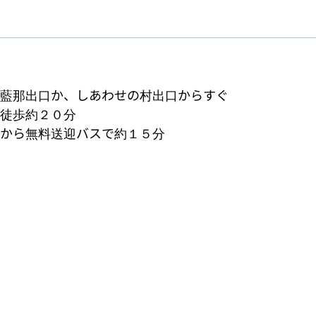
藍那出口か、しあわせの村出口からすぐ

徒歩約２０分

から無料送迎バスで約１５分