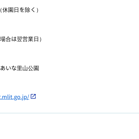
0）（休園日を除く）
場合は翌営業日）
あいな里山公園
.mlit.go.jp/