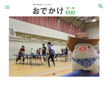
Item
1
of
1