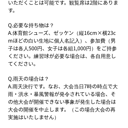
いただくことは可能です。観覧席は2階にありま
す。

Q.必要な持ち物は？

A.体育館シューズ、ゼッケン（縦16cm×横23c
mほどの白い生地に個人名記入）、参加費（男
子は各人500円、女子は各組1,000円）をご持参
ください。練習球が必要な場合は、各自用意し
てください。

Q.雨天の場合は？

A.雨天決行です。なお、大会当日7時の時点で大
雨・洪水・暴風警報が発令されている場合、そ
の他大会が開催できない事象が発生した場合は
大会の開催を中止します。（この場合大会の再
実施はいたしません）
