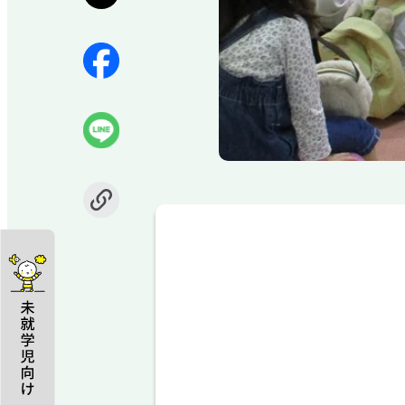
Item
1
of
1