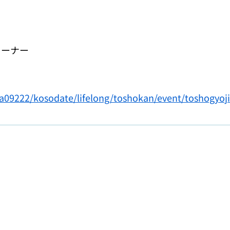
コーナー
p/a09222/kosodate/lifelong/toshokan/event/toshogyo