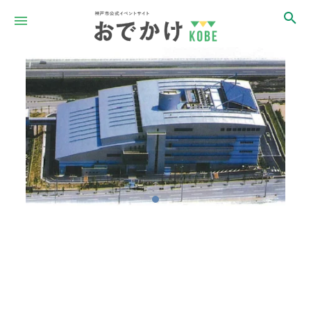
Item
1
of
1