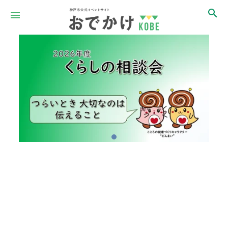
Item
1
of
1